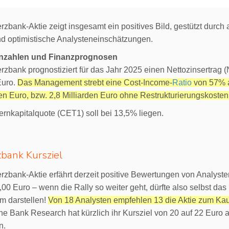
bank-Aktie zeigt insgesamt ein positives Bild, gestützt durch 
d optimistische Analysteneinschätzungen.
nzahlen und Finanzprognosen
bank prognostiziert für das Jahr 2025 einen Nettozinsertrag (
Euro.
Das Management strebt eine Cost-Income-
Ratio
von 57% a
den Euro, bzw. 2,8 Milliarden Euro ohne Restrukturierungskoste
ernkapitalquote (CET1) soll bei 13,5% liegen.
ank Kursziel
bank-Aktie erfährt derzeit positive Bewertungen von Analysten
,00 Euro – wenn die Rally so weiter geht, dürfte also selbst da
m darstellen!
Von 18 Analysten empfehlen 13 die Aktie zum Kau
e Bank Research hat kürzlich ihr Kursziel von 20 auf 22 Euro a
n.