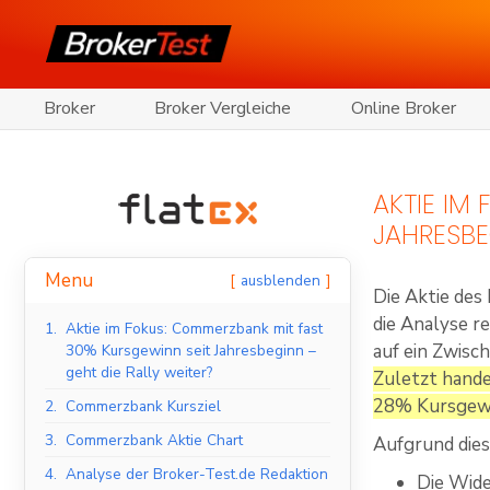
Broker
Broker Vergleiche
Online Broker
AKTIE IM
JAHRESBE
Menu
ausblenden
Die Aktie des
die Analyse r
1.
Aktie im Fokus: Commerzbank mit fast
auf ein Zwisc
30% Kursgewinn seit Jahresbeginn –
geht die Rally weiter?
Zuletzt hande
28% Kursgewi
2.
Commerzbank Kursziel
3.
Commerzbank Aktie Chart
Aufgrund dies
4.
Analyse der Broker-Test.de Redaktion
Die Wide