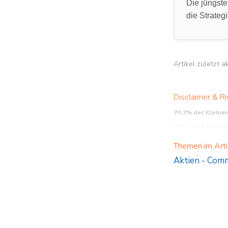
Die jüngste
die Strateg
Artikel zuletzt 
Disclaimer & Ri
70,3% der Kleina
CFD sind komplexe 
verstehen, wie CFD 
Themen im Arti
Aktien
-
Comm