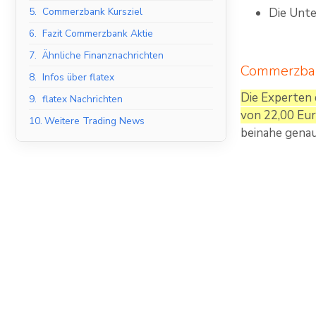
5.
Commerzbank Kursziel
Die Unte
6.
Fazit Commerzbank Aktie
7.
Ähnliche Finanznachrichten
Commerzban
8.
Infos über flatex
Die Experten 
9.
flatex Nachrichten
von 22,00 Eur
10.
Weitere Trading News
beinahe genau