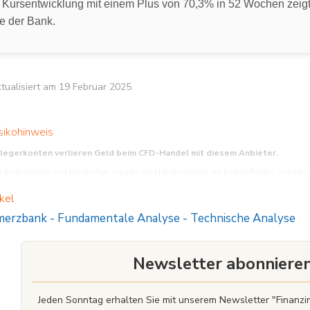
 Kursentwicklung mit einem Plus von 70,3% in 52 Wochen zeigt
ie der Bank.
aktualisiert am 19 Februar 2025
sikohinweis
nlegerkonten verlieren Geld beim CFD-Handel mit diesem Anbieter.
Instrumente und beinhalten wegen der Hebelwirkung ein hohes Risiko, schnell Gel
funktionieren, und ob Sie es sich leisten können, das hohe Risiko einzugehen, Ihr 
kel
erzbank
-
Fundamentale Analyse
-
Technische Analyse
Newsletter abonniere
Jeden Sonntag erhalten Sie mit unserem Newsletter "Finan