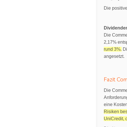
Die positiv
Dividende
Die Commerz
2,17% entsp
rund 3%.
Di
angesetzt.
Fazit Co
Die Commer
Anforderung
eine Koste
Risiken bes
UniCredit, 