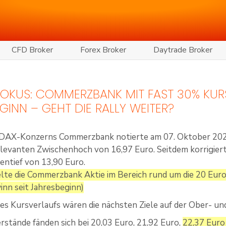
CFD Broker
Forex Broker
Daytrade Broker
 FOKUS: COMMERZBANK MIT FAST 30% KUR
GINN – GEHT DIE RALLY WEITER?
 DAX-Konzerns Commerzbank notierte am 07. Oktober 2024 
elevanten Zwischenhoch von 16,97 Euro. Seitdem korrigier
hentief von 13,90 Euro.
lte die Commerzbank Aktie im Bereich rund um die 20 Euro
nn seit Jahresbeginn)
es Kursverlaufs wären die nächsten Ziele auf der Ober- un
rstände fänden sich bei 20,03 Euro, 21,92 Euro,
22,37 Euro