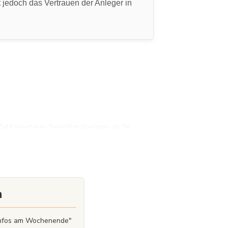
 jedoch das Vertrauen der Anleger in
d zu verlieren. Sie sollten überlegen, ob Sie
Geld zu verlieren.
n
zinfos am Wochenende"