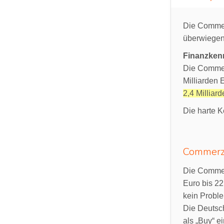
Die Commerz
überwiegen
Finanzken
Die Commerz
Milliarden 
2,4 Milliar
Die harte K
Commerzb
Die Commerz
Euro bis 22
kein Proble
Die Deutsch
als „Buy“ ei