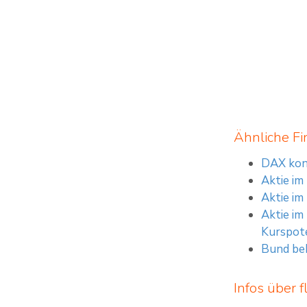
Ähnliche Fi
DAX kon
Aktie im
Aktie im
Aktie im
Kurspote
Bund bek
Infos über f