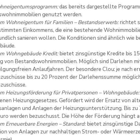
hneigentumsprogramm:
das bereits dargestellte Progra
swohnimmobilien genutzt werden.
m Wohneigentum für Familien – Bestandserwerb:
richtet 
estimmten Einkommens, die eine bestehende Wohnimmobili
undlich sanieren wollen. Die Konditionen sind ähnlich wie
bäude.
m Wohngebäude Kredit:
bietet zinsgünstige Kredite bis 15
g von Bestandswohnimmobilien. Möglich sind Darlehen mit e
tilgungsfreien Anlaufjahren. Der besondere Clou: je nach er
zuschüsse bis zu 20 Prozent der Darlehenssumme möglich.
szuschüsse.
m Heizungsförderung für Privatpersonen – Wohngebäude:
enen Heizungsgesetzes. Gefördert wird der Ersatz von alt
anlagen und Anlagen der Heizungsunterstützung. Bis zu 7
Euro werden bezuschusst. Die Höhe der Förderung hängt 
 Erneuerbare Energien – Standard:
bietet zinsgünstige Da
tion von Anlagen zur nachhaltigen Strom- oder Wärmeerzeu
rmie).