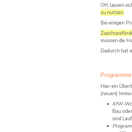
Oft lassen s
zu nutzen.
Bei einigen P
Zuschussförde
müssen die Ha
Dadurch hat e
Programme 
Hier ein Über
(neuen) Immob
KfW-Wo
Bau oder
sind Lau
Program