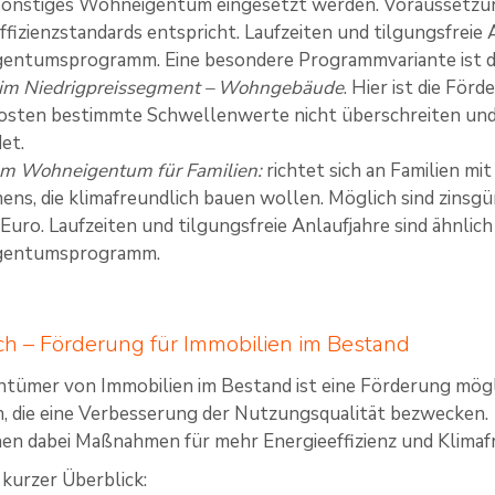
sonstiges Wohneigentum eingesetzt werden. Voraussetzung
ffizienzstandards entspricht. Laufzeiten und tilgungsfreie 
entumsprogramm. Eine besondere Programmvariante ist 
im Niedrigpreissegment – Wohngebäude
. Hier ist die För
osten bestimmte Schwellenwerte nicht überschreiten und 
det.
m Wohneigentum für Familien:
richtet sich an Familien m
ns, die klimafreundlich bauen wollen. Möglich sind zinsg
Euro. Laufzeiten und tilgungsfreie Anlaufjahre sind ähnlic
gentumsprogramm.
h – Förderung für Immobilien im Bestand
ntümer von Immobilien im Bestand ist eine Förderung mög
, die eine Verbesserung der Nutzungsqualität bezwecken.
en dabei Maßnahmen für mehr Energieeffizienz und Klimafr
 kurzer Überblick: