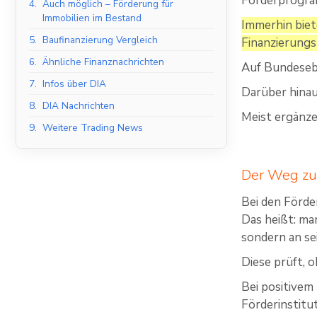
Förderprogra
4.
Auch möglich – Förderung für
Immobilien im Bestand
Immerhin biete
5.
Baufinanzierung Vergleich
Finanzierungs
6.
Ähnliche Finanznachrichten
Auf Bundesebe
7.
Infos über DIA
Darüber hinau
8.
DIA Nachrichten
Meist ergänze
9.
Weitere Trading News
Der Weg zu 
Bei den Förde
Das heißt: ma
sondern an se
Diese prüft, 
Bei positivem
Förderinstitut