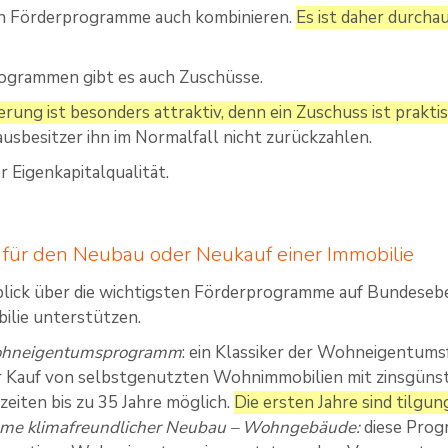
ich Förderprogramme auch kombinieren.
Es ist daher durcha
rogrammen gibt es auch Zuschüsse.
rung ist besonders attraktiv, denn ein Zuschuss ist prakti
usbesitzer ihn im Normalfall nicht zurückzahlen.
r Eigenkapitalqualität.
für den Neubau oder Neukauf einer Immobilie
blick über die wichtigsten Förderprogramme auf Bundesebe
ilie unterstützen.
hneigentumsprogramm
: ein Klassiker der Wohneigentum
 Kauf von selbstgenutzten Wohnimmobilien mit zinsgünsti
fzeiten bis zu 35 Jahre möglich.
Die ersten Jahre sind tilgung
me klimafreundlicher Neubau – Wohngebäude:
diese Prog