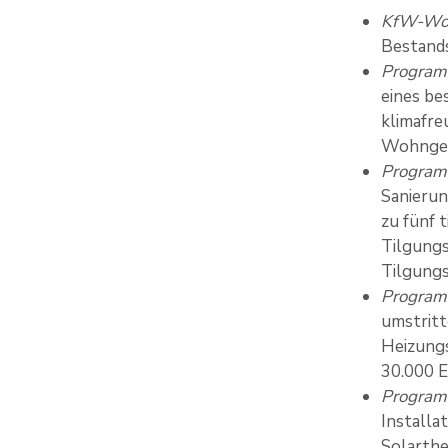
KfW-Wo
Bestand
Program
eines b
klimafre
Wohnge
Program
Sanierun
zu fünf 
Tilgungs
Tilgung
Program
umstritt
Heizungs
30.000 
Programm
Installa
Solarthe