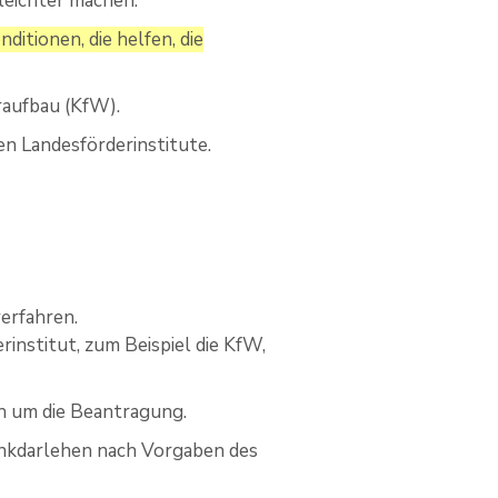
eichter machen.
ditionen, die helfen, die
raufbau (KfW).
en Landesförderinstitute.
erfahren.
rinstitut, zum Beispiel die KfW,
ch um die Beantragung.
Bankdarlehen nach Vorgaben des