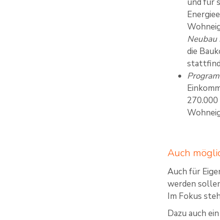
und für 
Energiee
Wohneig
Neubau 
die Bauk
stattfin
Program
Einkomme
270.000 
Wohnei
Auch möglic
Auch für Eige
werden sollen
Im Fokus steh
Dazu auch ein