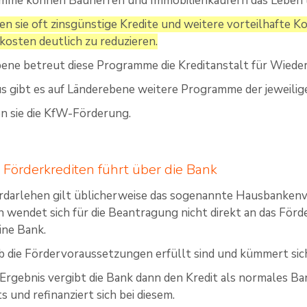
mme können Bauherren und Immobilienkäufern das Leben l
n sie oft zinsgünstige Kredite und weitere vorteilhafte Kon
kosten deutlich zu reduzieren.
ne betreut diese Programme die Kreditanstalt für Wiede
s gibt es auf Länderebene weitere Programme der jeweilig
n sie die KfW-Förderung.
Förderkrediten führt über die Bank
rdarlehen gilt üblicherweise das sogenannte Hausbankenv
n wendet sich für die Beantragung nicht direkt an das Förde
ine Bank.
ob die Fördervoraussetzungen erfüllt sind und kümmert si
 Ergebnis vergibt die Bank dann den Kredit als normales 
s und refinanziert sich bei diesem.