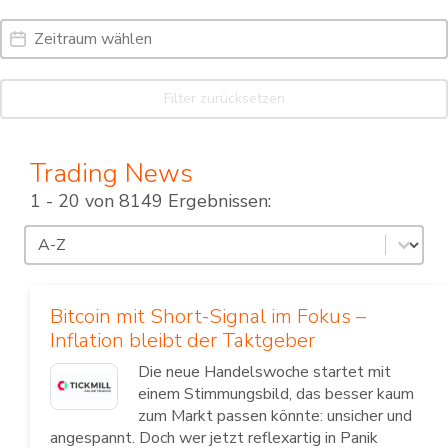
Date Range
Date
Filter zurücksetzen
Trading News
1 - 20 von 8149 Ergebnissen:
Sortierung
Sort content
Bitcoin mit Short-Signal im Fokus –
Inflation bleibt der Taktgeber
Die neue Handelswoche startet mit
einem Stimmungsbild, das besser kaum
zum Markt passen könnte: unsicher und
angespannt. Doch wer jetzt reflexartig in Panik