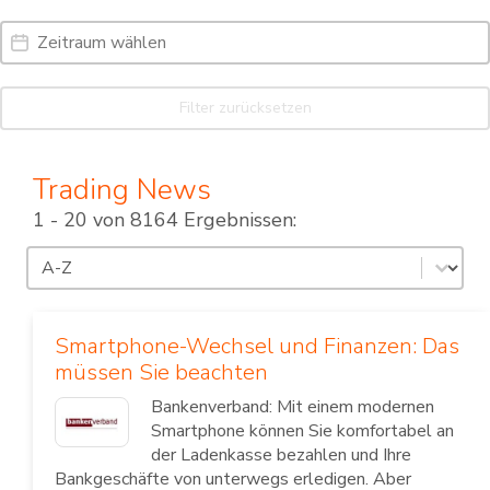
Date Range
Date
Filter zurücksetzen
Trading News
1 - 20 von 8164 Ergebnissen:
Sortierung
Sort content
Smartphone-Wechsel und Finanzen: Das
müssen Sie beachten
Bankenverband: Mit einem modernen
Smartphone können Sie komfortabel an
der Ladenkasse bezahlen und Ihre
Bankgeschäfte von unterwegs erledigen. Aber