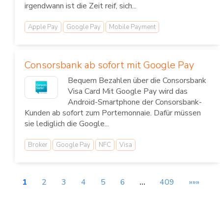
irgendwann ist die Zeit reif, sich...
Apple Pay
Google Pay
Mobile Payment
Consorsbank ab sofort mit Google Pay
Bequem Bezahlen über die Consorsbank
Visa Card Mit Google Pay wird das
Android-Smartphone der Consorsbank-
Kunden ab sofort zum Portemonnaie. Dafür müssen
sie lediglich die Google...
Broker
Google Pay
NFC
Visa
1
2
3
4
5
6
…
409
»»»