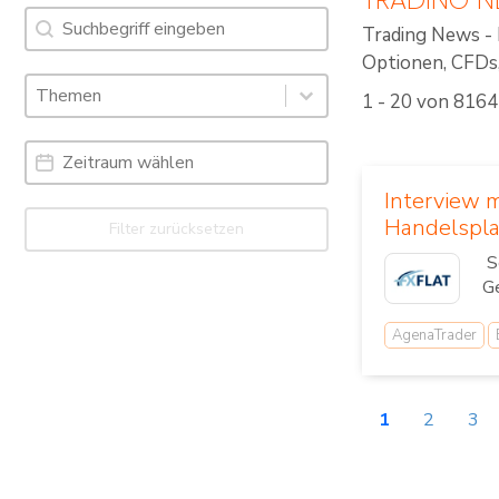
Suche
Search content
Trading News - 
Optionen, CFDs, 
Schlagworte: Trading News & Webinare
Select content
1 - 20 von 8164
Select content
Date Range
Date
Interview m
Handelspla
Filter zurücksetzen
Se
Ge
AgenaTrader
1
2
3