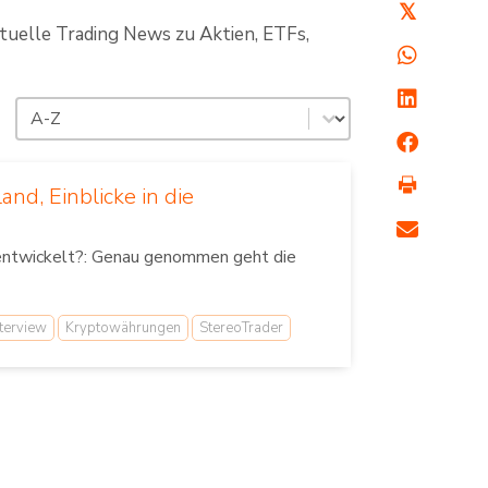
𝕏
ktuelle Trading News zu Aktien, ETFs,
Sortierung
Sort content
nd, Einblicke in die
 entwickelt?: Genau genommen geht die
nterview
Kryptowährungen
StereoTrader