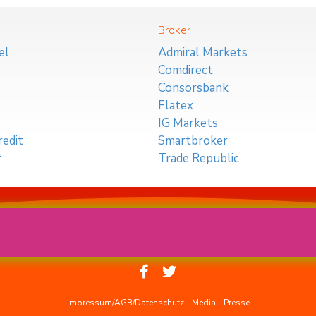
Broker
el
Admiral Markets
Comdirect
Consorsbank
Flatex
IG Markets
edit
Smartbroker
r
Trade Republic
Impressum/AGB/Datenschutz
-
Media
-
Presse