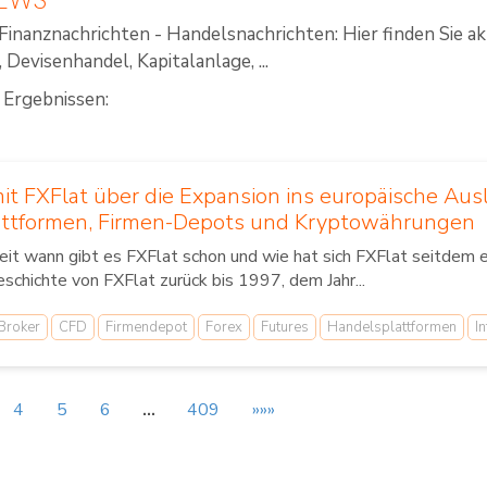
Finanznachrichten - Handelsnachrichten: Hier finden Sie a
Devisenhandel, Kapitalanlage, ...
 Ergebnissen:
it FXFlat über die Expansion ins europäische Ausla
ttformen, Firmen-Depots und Kryptowährungen
it wann gibt es FXFlat schon und wie hat sich FXFlat seitdem
schichte von FXFlat zurück bis 1997, dem Jahr...
Broker
CFD
Firmendepot
Forex
Futures
Handelsplattformen
I
4
5
6
…
409
»»»