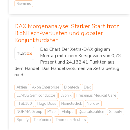
Siemens
DAX Morgenanalyse: Starker Start trotz
BioNTech-Verlusten und globaler
Konjunkturdaten
Dax Chart Der Xetra-DAX ging am
Montag mit einem Kursgewinn von 0,73
Prozent und 24.132,41 Punkten aus
dem Handel. Das Handelsvolumen via Xetra betrug
rund...
Aktien
Axon Enterprise
Biontech
Dax
ELMOS Semiconductor
Evonik
Fresenius Medical Care
FTSE100
Hugo Boss
Nemetschek
Nordex
NORMA Group
Pfizer
Philips
Quartalszahlen
Shopify
Spotify
Telefonica
Thomson Reuters