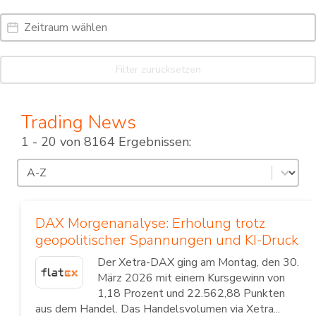
Date Range
Date
Filter zurücksetzen
Trading News
1 - 20 von 8164 Ergebnissen:
Sortierung
Sort content
DAX Morgenanalyse: Erholung trotz
geopolitischer Spannungen und KI-Druck
Der Xetra-DAX ging am Montag, den 30.
März 2026 mit einem Kursgewinn von
1,18 Prozent und 22.562,88 Punkten
aus dem Handel. Das Handelsvolumen via Xetra...