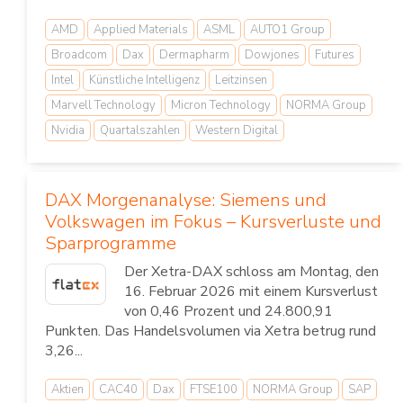
AMD
Applied Materials
ASML
AUTO1 Group
Broadcom
Dax
Dermapharm
Dowjones
Futures
Intel
Künstliche Intelligenz
Leitzinsen
Marvell Technology
Micron Technology
NORMA Group
Nvidia
Quartalszahlen
Western Digital
DAX Morgenanalyse: Siemens und
Volkswagen im Fokus – Kursverluste und
Sparprogramme
Der Xetra-DAX schloss am Montag, den
16. Februar 2026 mit einem Kursverlust
von 0,46 Prozent und 24.800,91
Punkten. Das Handelsvolumen via Xetra betrug rund
3,26...
Aktien
CAC40
Dax
FTSE100
NORMA Group
SAP