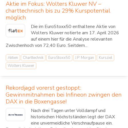
Aktie im Fokus: Wolters Kluwer NV –
charttechnisch bis zu 29% Kurspotential
möglich
Die im EuroStoxx50 enthaltene Aktie von
Wolters Kluwer notierte am 17. April 2026
auf einem hier für die Analyse relevanten
Zwischenhoch von 72,40 Euro. Seitdem...
Aktien
Charttechnik
EuroStoxx50
J.P. Morgan
Kursziel
Wolters Kluwer
Rekordjagd vorerst gestoppt:
Gewinnmitnahmen bei Infineon zwingen den
DAX in die Boxengasse!
Nach drei Tagen unter Volldampf und
historischen Höchstständen legt der DAX
eine unvermeidliche Verschnaufpause ein.