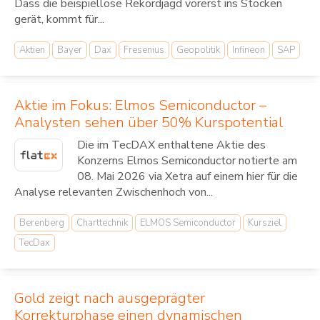
Dass die beispiellose Rekordjagd vorerst ins Stocken
gerät, kommt für...
Aktien
Bayer
Dax
Fresenius
Geopolitik
Infineon
SAP
Aktie im Fokus: Elmos Semiconductor –
Analysten sehen über 50% Kurspotential
Die im TecDAX enthaltene Aktie des
Konzerns Elmos Semiconductor notierte am
08. Mai 2026 via Xetra auf einem hier für die
Analyse relevanten Zwischenhoch von...
Berenberg
Charttechnik
ELMOS Semiconductor
Kursziel
TecDax
Gold zeigt nach ausgeprägter
Korrekturphase einen dynamischen