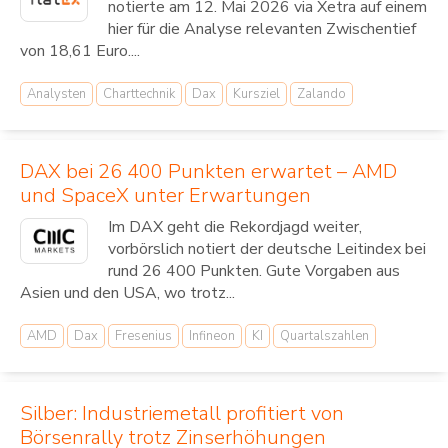
notierte am 12. Mai 2026 via Xetra auf einem
hier für die Analyse relevanten Zwischentief
von 18,61 Euro....
Analysten
Charttechnik
Dax
Kursziel
Zalando
DAX bei 26 400 Punkten erwartet – AMD
und SpaceX unter Erwartungen
Im DAX geht die Rekordjagd weiter,
vorbörslich notiert der deutsche Leitindex bei
rund 26 400 Punkten. Gute Vorgaben aus
Asien und den USA, wo trotz...
AMD
Dax
Fresenius
Infineon
KI
Quartalszahlen
Silber: Industriemetall profitiert von
Börsenrally trotz Zinserhöhungen