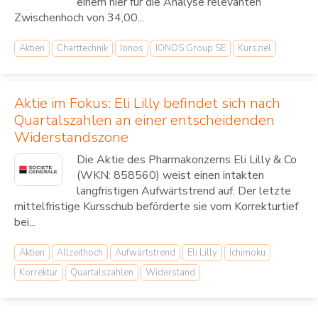
einem hier für die Analyse relevanten
Zwischenhoch von 34,00...
Aktien
Charttechnik
Ionos
IONOS Group SE
Kursziel
Aktie im Fokus: Eli Lilly befindet sich nach
Quartalszahlen an einer entscheidenden
Widerstandszone
Die Aktie des Pharmakonzerns Eli Lilly & Co
(WKN: 858560) weist einen intakten
langfristigen Aufwärtstrend auf. Der letzte
mittelfristige Kursschub beförderte sie vom Korrekturtief
bei...
Aktien
Allzeithoch
Aufwärtstrend
Eli Lilly
Ichimoku
Korrektur
Quartalszahlen
Widerstand