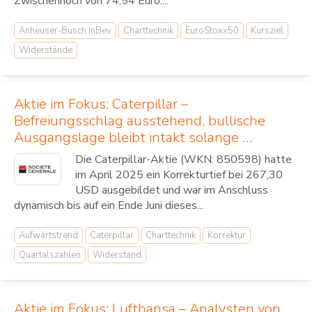
Zwischenhoch von 74,54 Euro....
Anheuser-Busch InBev
Charttechnik
EuroStoxx50
Kursziel
Widerstände
Aktie im Fokus: Caterpillar –
Befreiungsschlag ausstehend, bullische
Ausgangslage bleibt intakt solange …
Die Caterpillar-Aktie (WKN: 850598) hatte
im April 2025 ein Korrekturtief bei 267,30
USD ausgebildet und war im Anschluss
dynamisch bis auf ein Ende Juni dieses...
Aufwärtstrend
Caterpillar
Charttechnik
Korrektur
Quartalszahlen
Widerstand
Aktie im Fokus: Lufthansa – Analysten von