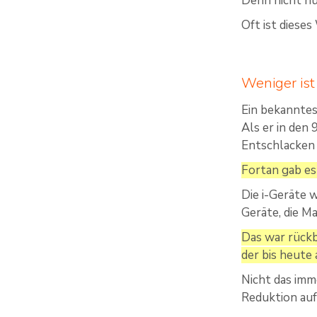
Denn nicht nu
Oft ist diese
Weniger ist
Ein bekanntes
Als er in den
Entschlacken 
Fortan gab es
Die i-Geräte 
Geräte, die Ma
Das war rückb
der bis heute 
Nicht das imm
Reduktion auf