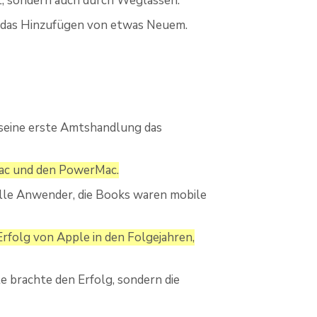
t, sondern auch durch Weglassen.
s das Hinzufügen von etwas Neuem.
 seine erste Amtshandlung das
Mac und den PowerMac.
elle Anwender, die Books waren mobile
rfolg von Apple in den Folgejahren,
 brachte den Erfolg, sondern die