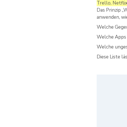
Trello, Netfli
Das Prinzip „
anwenden, wie
Welche Gegens
Welche Apps 
Welche unges
Diese Liste lä