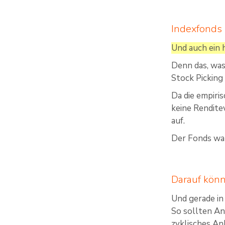
Indexfonds 
Und auch ein 
Denn das, was
Stock Picking
Da die empiri
keine Rendite
auf.
Der Fonds war
Darauf könn
Und gerade in
So sollten Anl
zyklisches An