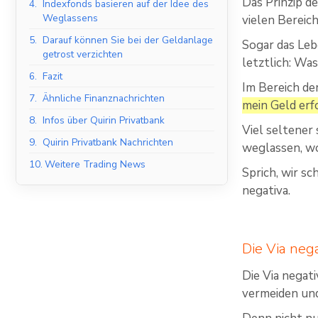
Das Prinzip d
4.
Indexfonds basieren auf der Idee des
Weglassens
vielen Bereic
5.
Darauf können Sie bei der Geldanlage
Sogar das Leb
getrost verzichten
letztlich: Was
6.
Fazit
Im Bereich de
7.
Ähnliche Finanznachrichten
mein Geld erfo
8.
Infos über Quirin Privatbank
Viel seltener
9.
Quirin Privatbank Nachrichten
weglassen, wo
10.
Weitere Trading News
Sprich, wir s
negativa.
Die Via neg
Die Via negat
vermeiden un