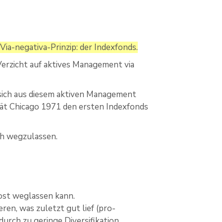
ia-negativa-Prinzip: der Indexfonds.
 Verzicht auf aktives Management via
 sich aus diesem aktiven Management
tät Chicago 1971 den ersten Indexfonds
ch wegzulassen.
rost weglassen kann.
ren, was zuletzt gut lief (pro­
urch zu geringe Diversifi­kation