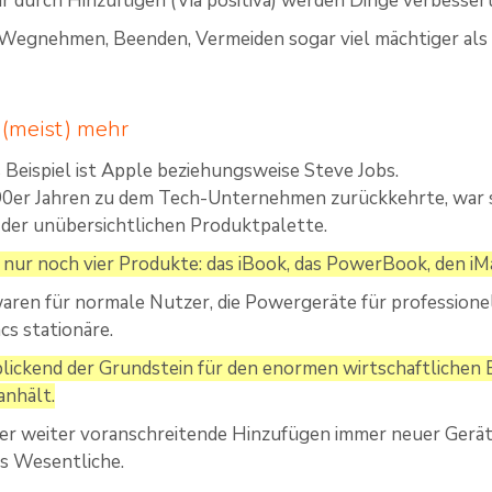
r durch Hinzufügen (Via positiva) werden Dinge verbesser
s Wegnehmen, Beenden, Vermeiden sogar viel mächtiger al
 (meist) mehr
 Beispiel ist Apple beziehungsweise Steve Jobs.
 90er Jahren zu dem Tech-Unternehmen zurückkehrte, war
der unübersichtlichen Produktpalette.
 nur noch vier Produkte: das iBook, das PowerBook, den i
waren für normale Nutzer, die Powergeräte für profession
cs stationäre.
lickend der Grundstein für den enormen wirtschaftlichen E
anhält.
er weiter voranschreitende Hinzufügen immer neuer Geräte
s Wesentliche.