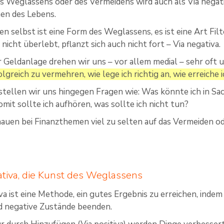
es Weglassens oder des Vermeidens wird auch als Via negat
hen des Lebens.
en selbst ist eine Form des Weglassens, es ist eine Art Fil
 nicht überlebt, pflanzt sich auch nicht fort – Via negativa.
r Geldanlage drehen wir uns – vor allem medial – sehr oft
lgreich zu vermehren, wie lege ich richtig an, wie erreiche i
 stellen wir uns hingegen Fragen wie: Was könnte ich in
mit sollte ich aufhören, was sollte ich nicht tun?
chauen bei Finanzthemen viel zu selten auf das Vermeiden o
ativa, die Kunst des Weglassens
iva ist eine Methode, ein gutes Ergebnis zu erreichen, inde
d negative Zustände beenden.