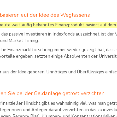
basieren auf der Idee des Weglassens
heute weitläufig bekanntes Finanzprodukt basiert auf dem V
 das passive Investieren in Indexfonds auszeichnet, ist der
 und Market Timing.
sche Finanzmarktforschung immer wieder gezeigt hat, dass
vorteile ergeben, setzten einige Absolventen der Universi
 aus der Idee geboren, Unnötiges und Überflüssiges einfa
en Sie bei der Geldanlage getrost verzichten
 finanzieller Hinsicht gibt es wahnsinnig viel, was man get
egerinnen und Anleger darauf verzichten, in das zu investie
legen, Recency Bias), Klumpen- und Konzentrations­risiken d